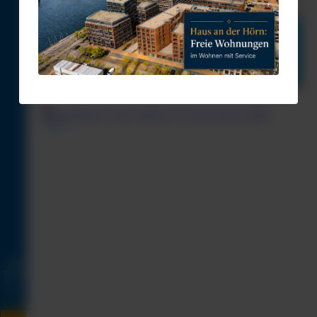
STIK_Einblick 02_2026_020626_DS_Screen.pdf
(2,1 MiB)
Zurück