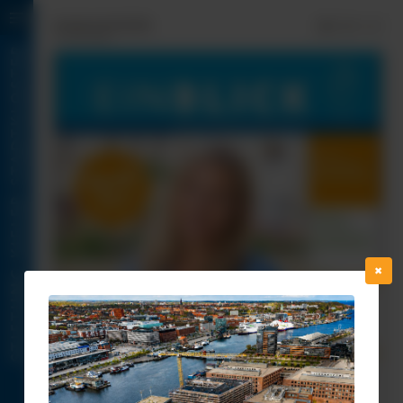
Einblick 02/2026



15. Juni 2026
✖